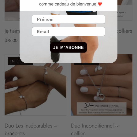
Je t’aime ~ Duo mère & fille
Duo Inséparables ~ colliers
$78.00
$92.00
$55.20
JE M’ABONNE
EN SOLDES
EN SOLDES
Duo Les inséparables ~
Duo Inconditionnel ~
bracelets
collier