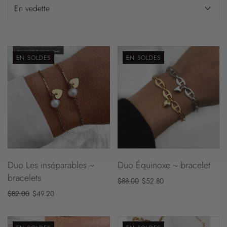
EN SOLDES
EN SOLDES
Duo Les inséparables ~
Duo Équinoxe ~ bracelet
bracelets
$88.00
$52.80
$82.00
$49.20