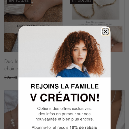
EN SOLDES
EN SOLDES
Duo Inséparables ~
Duo Ma personne
chaînes de chevilles
$88.00
$52.80
$96.00
$56.80
EN SOLDES